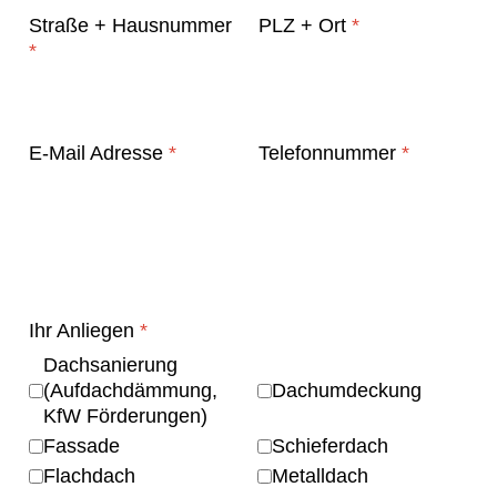
Straße + Hausnummer
PLZ + Ort
*
*
E-Mail Adresse
*
Telefonnummer
*
Ihr Anliegen
*
Dachsanierung
(Aufdachdämmung,
Dachumdeckung
KfW Förderungen)
Fassade
Schieferdach
Flachdach
Metalldach